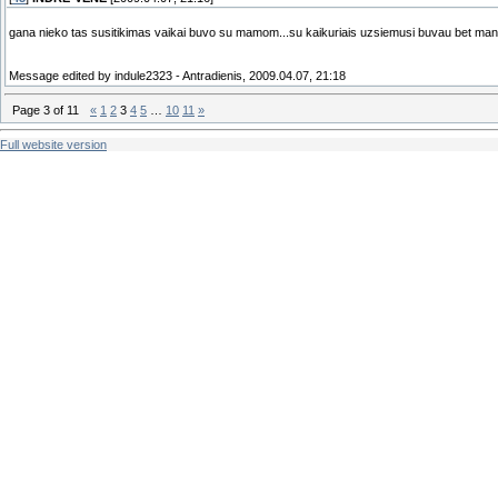
gana nieko tas susitikimas vaikai buvo su mamom...su kaikuriais uzsiemusi buvau bet man
Message edited by
indule2323
-
Antradienis, 2009.04.07, 21:18
Page
3
of
11
«
1
2
3
4
5
…
10
11
»
Full website version