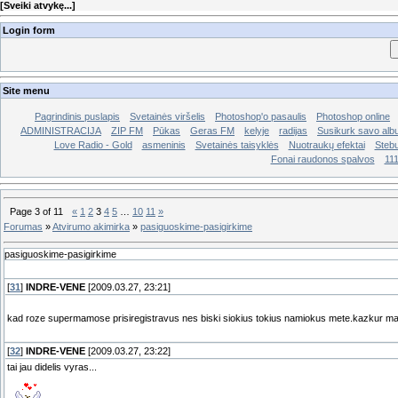
[
Sveiki atvykę...
]
Login form
Site menu
Pagrindinis puslapis
Svetainės viršelis
Photoshop'o pasaulis
Photoshop online
ADMINISTRACIJA
ZIP FM
Pūkas
Geras FM
kelyje
radijas
Susikurk savo al
Love Radio - Gold
asmeninis
Svetainės taisyklės
Nuotraukų efektai
Stebu
Fonai raudonos spalvos
11
Page
3
of
11
«
1
2
3
4
5
…
10
11
»
Forumas
»
Atvirumo akimirka
»
pasiguoskime-pasigirkime
pasiguoskime-pasigirkime
[
31
]
INDRE-VENE
[2009.03.27, 23:21]
kad roze supermamose prisiregistravus nes biski siokius tokius namiokus mete.kazkur mazi
[
32
]
INDRE-VENE
[2009.03.27, 23:22]
tai jau didelis vyras...