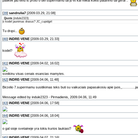
patikek jau einu is proto o del supermamu tai jo et kai reikia kokio patarimo tai gerai ..
[
39
]
sandrulia7
[2009.03.29, 21:08]
Quote
(
indule2323
)
o kodel jaunimas drasus? JC_cupidgirl
Tu drąsi...
[
40
]
INDRE-VENE
[2009.03.29, 21:33]
kodel?
[
41
]
INDRE-VENE
[2009.04.02, 16:02]
sveikinu visas cenais esancias mamytes.
[
42
]
INDRE-VENE
[2009.04.06, 11:48]
Birzelio 7.supermamu susitikimas teks buti su vaikuciais papasakosiu apie juos,,..............j
Message edited by
indule2323
-
Pirmadienis, 2009.04.06, 11:49
[
43
]
INDRE-VENE
[2009.04.06, 17:58]
[
44
]
INDRE-VENE
[2009.04.06, 18:04]
o gal sioje svetaineje yra tokiu kurios laukiasi?
[
45
]
INDRE-VENE
[2009.04.07, 21:16]