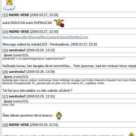
[
33
]
INDRE-VENE
[2009.03.27, 23:26]
aukit DIDUCIAI bukit SVEIKUCIAI
[
34
]
INDRE-VENE
[2009.03.27, 23:30]
http://images.bite.lt/banga/files/content/43a1429d44b12.jpg
Message edited by
indule2323
-
Penktadienis, 2009.03.27, 23:32
[
35
]
sandrulia7
[2009.03.29, 13:13]
Quote
(
indule2323
)
sandrulia7 o tu neprisiregistravus supermamose?
Kažkada buvau, bet daugiau tikrai nenorėčiau... Toks jausmas, kad ten renkasi visos nepat
[
36
]
sandrulia7
[2009.03.29, 13:30]
Quote
(
indule2323
)
kadangi apie mazus vaikus nusimanau tikrai neblogai tai jaigu turit kokiu klausimu klauskit nes turiu b
demesio loungelizardb JC_parents-girl as jiem vos ne mama JC_cupidboy smile
Tai čia tavo laisvalaikis su tais vaikais užsiimti ?
[
37
]
sandrulia7
[2009.03.29, 13:31]
Quote
(
indule2323
)
man 13m
Šiais laikais jaunimas tikrai drasus
[
38
]
INDRE-VENE
[2009.03.29, 21:01]