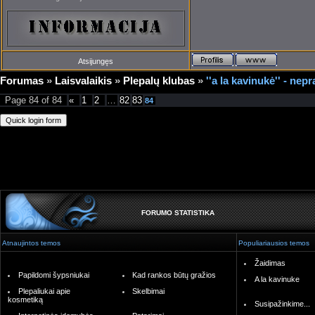
Atsijungęs
Forumas
»
Laisvalaikis
»
Plepalų klubas
»
''a la kavinukė'' - nepr
Page
84
of
84
«
1
2
…
82
83
84
FORUMO STATISTIKA
Atnaujintos temos
Populiariausios temos
Žaidimas
Papildomi šypsniukai
Kad rankos būtų gražios
A la kavinuke
Plepaliukai apie
Skelbimai
kosmetiką
Susipažinkime...