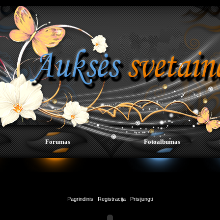
Forumas
Fotoalbumas
Pagrindinis
|
Registracija
|
Prisijungti