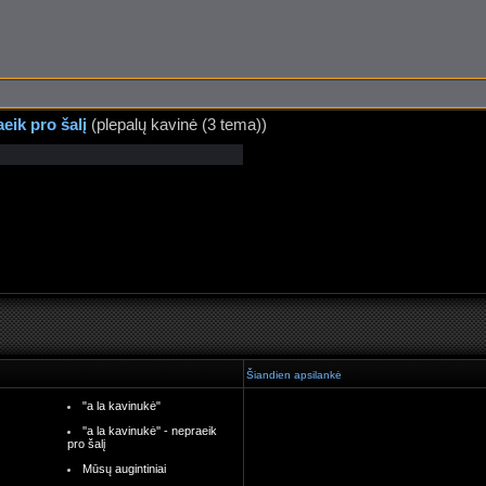
aeik pro šalį
(plepalų kavinė (3 tema))
Šiandien apsilankė
"a la kavinukė"
''a la kavinukė'' - nepraeik
pro šalį
Mūsų augintiniai