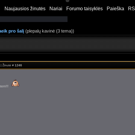
Naujausios žinutės
·
Nariai
·
Forumo taisyklės
·
Paieška
·
RS
"">
aeik pro šalį
(plepalų kavinė (3 tema))
 | Žinutė #
1246
tem!!!