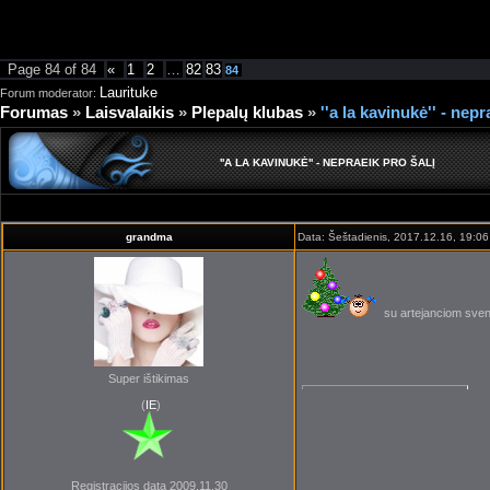
[=
Page
84
of
84
«
1
2
…
82
83
84
Laurituke
Forum moderator:
Forumas
»
Laisvalaikis
»
Plepalų klubas
»
''a la kavinukė'' - nepr
''A LA KAVINUKĖ'' - NEPRAEIK PRO ŠALĮ
grandma
Data: Šeštadienis, 2017.12.16, 19:06
su artejanciom sven
Super ištikimas
(
IE
)
Registracijos data 2009.11.30