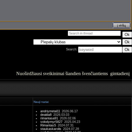
Search:
Nuoširdžiausi sveikinimai šiandien švenčiantiems gimtadienį
Nauji nariai
andriymetal11
2026.06.17
dealda8
2026.03.03
rimantasa91
2026.02.06
volodymyr5827
2025.04.23
RimantasS
2024.07.31
staukaskarolis
2024.07.28