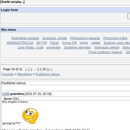
[
Sveiki atvykę...
]
Login form
Site menu
Pagrindinis puslapis
Svetainės viršelis
Photoshop'o pasaulis
Photoshop online
ADMINISTRACIJA
ZIP FM
Pūkas
Geras FM
kelyje
radijas
Susikurk savo al
Love Radio - Gold
asmeninis
Svetainės taisyklės
Nuotraukų efektai
Stebu
Fonai raudonos spalvos
11
Page
10
of
11
«
1
2
…
8
9
10
11
»
Forumas
»
Mezgimas
»
Puoškime namus
Puoškime namus
[
136
]
grandma
[2011.07.10, 02:16]
Quote
(
Gilė
)
kito drugelio schema.
tai kad to???