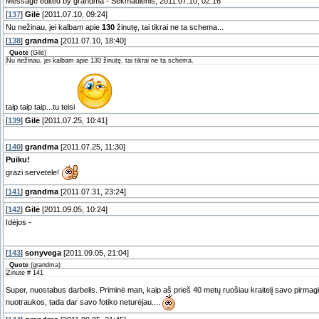
Message edited by
grandma
-
Sekmadienis, 2011.07.10, 02:16
[
137
]
Gilė
[2011.07.10, 09:24]
Nu nežinau, jei kalbam apie
130
žinutę, tai tikrai ne ta schema...
[
138
]
grandma
[2011.07.10, 18:40]
Quote
(
Gilė
)
Nu nežinau, jei kalbam apie 130 žinutę, tai tikrai ne ta schema.
taip taip taip...tu teisi
[
139
]
Gilė
[2011.07.25, 10:41]
[
140
]
grandma
[2011.07.25, 11:30]
Puiku!
grazi servetele!
[
141
]
grandma
[2011.07.31, 23:24]
[
142
]
Gilė
[2011.09.05, 10:24]
Idėjos -
[
143
]
sonyvega
[2011.09.05, 21:04]
Quote
(
grandma
)
Žinutė # 141
Super, nuostabus darbelis. Priminė man, kaip aš prieš 40 metų ruošiau kraitelį savo pirmagi
nuotraukos, tada dar savo fotiko neturėjau....