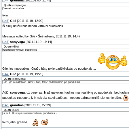
[
144
]
grandma
[2011.09.05, 21:45]
Quote
(
sonyvega
)
Gavosi nuostabus
tikiu...
[
145
]
Gilė
[2011.11.19, 12:00]
Iš siūlų likučių nusinėriau virtuvei puodkėles -
Message edited by
Gilė
-
Šeštadienis, 2011.11.19, 14:47
[
146
]
sonyvega
[2011.11.19, 19:14]
Quote
(
Gilė
)
nusinėriau virtuvei puodkėles -
Gile, jos nuostabios. Gražu būtų tokie padėkliukais po puodukais....
[
147
]
Gilė
[2011.11.19, 19:20]
Quote
(
sonyvega
)
Gile, jos nuostabios. Gražu būtų tokie padėkliukais po puodukais....
Ačiū,
sonyvega,
už pagyras. Ir aš galvojau, kad jos man gal tiktų po puodukais, bet kadangi 
puodukas truputuką ly ir nelygiai stovi padėtas... nebent galima nerti iš plonesnio siūlo.
[
148
]
grandma
[2011.11.19, 22:39]
Quote
(
Gilė
)
Iš siūlų likučių nusinėriau virtuvei puodkėles -
tikrai,labai grazios...