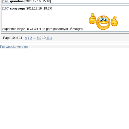
[
149
]
grandma
[2011.12.16, 15:18]
[
150
]
sonyvega
[2011.12.16, 19:27]
Superinės idėjos, o va 3 ir 4 ko gero pabandysiu išmeiginti....
Page
10
of
11
«
1
2
…
8
9
10
11
»
Full website version