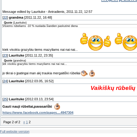
Message edited by
Laurituke
-
Antradienis, 2011.11.22, 12:57
[
22
]
grandma
[2011.11.22, 16:48]
Quote
(
Laurituke
)
Visiems rūbeliams -10 % nuolaida šiandien paskutinė diena
kiek visokiu grazybiu tiems mazyliams nai nai nai...
[
23
]
Laurituke
[2011.11.22, 23:35]
Quote
(
grandma
)
iek visokiu grazybiu tiems mazyliams nai nai nai...
jo tikrai o įpatingai man akį traukia mergaitiški rūbeliai
[
24
]
Laurituke
[2012.03.05, 16:52]
Vaikiškų rūbeli
[
25
]
Laurituke
[2012.03.13, 23:54]
Gauti nauji rūbeliai,pavasariški
https://www.facebook.com/pages....4947304
Page
2
of
2
«
1
2
Full website version