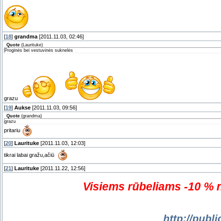
[
18
]
grandma
[2011.11.03, 02:46]
Quote
(
Laurituke
)
Proginės bei vestuvinės suknelės
grazu
[
19
]
Aukse
[2011.11.03, 09:56]
Quote
(
grandma
)
grazu
pritariu
[
20
]
Laurituke
[2011.11.03, 12:03]
tikrai labai gražu,ačiū
[
21
]
Laurituke
[2011.11.22, 12:56]
Visiems rūbeliams -10 % 
http://publi