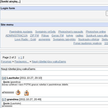
[
Sveiki atvykę...
]
Login form
Site menu
Pagrindinis puslapis
Svetainės viršelis
Photoshop'o pasaulis
Photoshop online
ADMINISTRACIJA
ZIP FM
Pūkas
Geras FM
kelyje
radijas
Susikurk savo al
Love Radio - Gold
asmeninis
Svetainės taisyklės
Nuotraukų efektai
Stebu
Fonai raudonos spalvos
11
Page
2
of
2
«
1
2
Forumas
»
Paslaugos...
»
Nauji rūbeliai jūsų vaikučiams
Nauji rūbeliai jūsų vaikučiams
[
16
]
Laurituke
[2011.10.27, 20:10]
Quote
(
grandma
)
buvau uzlekusi i tavo FOTKI,grazus rubeliai ir pasirinkimas didelis
ačiūūūūūū
[
17
]
grandma
[2011.10.27, 20:49]
Quote
(
Laurituke
)
ačiūūūūūū