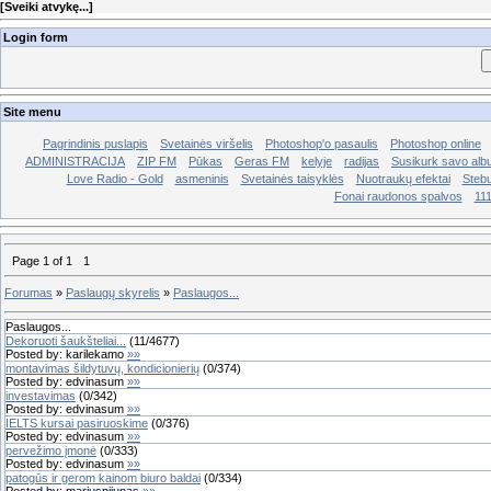
[
Sveiki atvykę...
]
Login form
Site menu
Pagrindinis puslapis
Svetainės viršelis
Photoshop'o pasaulis
Photoshop online
ADMINISTRACIJA
ZIP FM
Pūkas
Geras FM
kelyje
radijas
Susikurk savo al
Love Radio - Gold
asmeninis
Svetainės taisyklės
Nuotraukų efektai
Stebu
Fonai raudonos spalvos
11
Page
1
of
1
1
Forumas
»
Paslaugų skyrelis
»
Paslaugos...
Paslaugos...
Dekoruoti šaukšteliai...
(
11
/
4677
)
Posted by:
karilekamo
»»
montavimas šildytuvų, kondicionierių
(
0
/
374
)
Posted by:
edvinasum
»»
investavimas
(
0
/
342
)
Posted by:
edvinasum
»»
IELTS kursai pasiruoskime
(
0
/
376
)
Posted by:
edvinasum
»»
pervežimo įmonė
(
0
/
333
)
Posted by:
edvinasum
»»
patogūs ir gerom kainom biuro baldai
(
0
/
334
)
Posted by:
mariuspijunas
»»