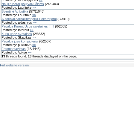
Nauji rūbeliai jūsų vaikučiams
(
24
/
9403
)
Posted by:
Laurituke
»»
Šventinė Atributika
(
57
/
11048
)
Posted by:
Laurituke
»»
Autoriniai darbai interjerui ir eksterjerui
(
0
/
3410
)
Posted by:
aidasrytis
»»
Pagalba Kurent Ucoz swetaines !!!!!!
(
0
/
2655
)
Posted by:
Interout
»»
Kuriu ucoz svetaines
(
2
/
3632
)
Posted by:
Skacikas
»»
Pagalba jusu kompiuteriui
(
0
/
2567
)
Posted by:
pukute28
»»
Fotomantavimas
(
15
/
4445
)
Posted by:
Aukse
»»
13
threads found.
13
threads displayed on the page.
Full website version