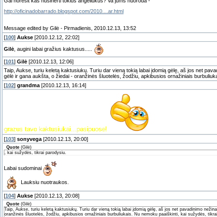
Gal norėsit kas nusinerti tokius angeliukus? Va jums nuoroda -
http://oficinadobarrado.blogspot.com/2010....ar.html
Message edited by
Gilė
-
Pirmadienis, 2010.12.13, 13:52
[
100
]
Aukse
[2010.12.12, 22:02]
Gilė
, augini labai gražius kaktusus.....
[
101
]
Gilė
[2010.12.13, 12:06]
Taip, Aukse, turiu keletą kaktusiukų. Turiu dar vieną tokią labai įdomią gėlę, aš jos net pav
gėlė ir gana aukšta, o žiedai - oranžinės šluotelės, žodžiu, apkibusios ornažiniais burbuliuk
[
102
]
grandma
[2010.12.13, 16:14]
grazus tavo kaktusiukai...pasipuose!
[
103
]
sonyvega
[2010.12.13, 20:00]
Quote
(
Gilė
)
, kai sužydės, tikrai parodysiu.
Labai sudominai
Lauksiu nuotraukos.
[
104
]
Aukse
[2010.12.13, 20:08]
Quote
(
Gilė
)
Taip, Aukse, turiu keletą kaktusiukų. Turiu dar vieną tokią labai įdomią gėlę, aš jos net pavadinimo nežina
oranžinės šluotelės, žodžiu, apkibusios ornažiniais burbuliukais. Nu nemoku paaiškinti, kai sužydės, tikra