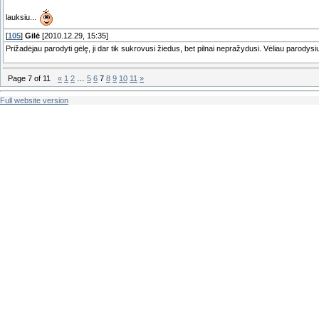
lauksiu...
[
105
]
Gilė
[2010.12.29, 15:35]
Prižadėjau parodyti gėlę, ji dar tik sukrovusi žiedus, bet pilnai nepražydusi. Vėliau parodysiu
Page
7
of
11
«
1
2
…
5
6
7
8
9
10
11
»
Full website version