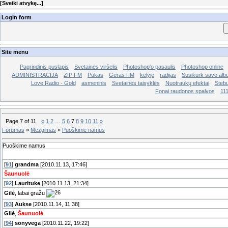
[
Sveiki atvykę...
]
Login form
Site menu
Pagrindinis puslapis
Svetainės viršelis
Photoshop'o pasaulis
Photoshop online
ADMINISTRACIJA
ZIP FM
Pūkas
Geras FM
kelyje
radijas
Susikurk savo al
Love Radio - Gold
asmeninis
Svetainės taisyklės
Nuotraukų efektai
Stebu
Fonai raudonos spalvos
11
Page
7
of
11
«
1
2
…
5
6
7
8
9
10
11
»
Forumas
»
Mezgimas
»
Puoškime namus
Puoškime namus
[
91
]
grandma
[2010.11.13, 17:46]
Šaunuolė
[
92
]
Laurituke
[2010.11.13, 21:34]
Gilė
, labai gražu
[
93
]
Aukse
[2010.11.14, 11:38]
Gilė
,
Šaunuolė
[
94
]
sonyvega
[2010.11.22, 19:22]