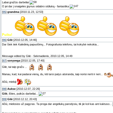
Labai gražūs darbeliai
O jei dar į snaigeles įpynus sidabro siūliuką - fantastika
[
95
]
grandma
[2010.11.23, 12:53]
Puiku!
[
96
]
Gilė
[2010.12.05, 14:46]
Dar šiek tiek Kalėdinių papuošimų... Fotografuota telefonu, tai kokybė nekokia...
Message edited by
Gilė
-
Sekmadienis, 2010.12.05, 14:49
[
97
]
sonyvega
[2010.12.05, 17:40]
Gile, tai taip gražu ...
Manau, kad, kai padarai vieną, du, kiti tarsi patys atsiranda, taip norisi nerti ir neri...
Ačiū, mieloji
[
98
]
Aukse
[2010.12.07, 22:26]
Gilė
, išties, puikūs darbeliai...
[
99
]
Gilė
[2010.12.12, 20:43]
Ačiū, mielosios už pagyras. Ta proga dar angeliukų parodysiu, tik jie kol kas ant kaktuso...