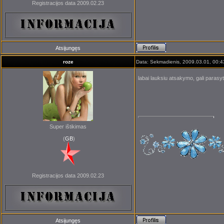
Registracijos data 2009.02.23
Atsijungęs
roze
Data: Sekmadienis, 2009.03.01, 00:4
labai lauksiu atsakymo, gali parasy
Super ištikimas
(
GB
)
Registracijos data 2009.02.23
Atsijungęs