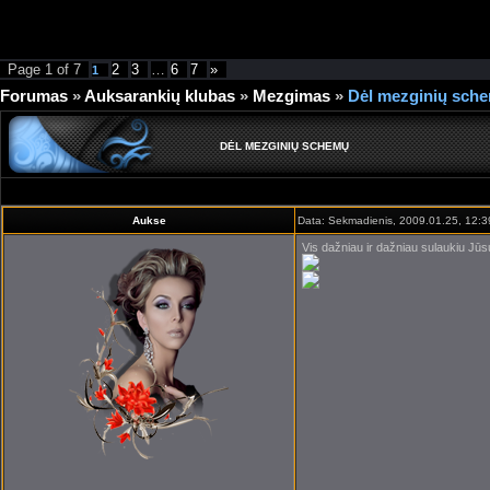
[=
Page
1
of
7
2
3
…
6
7
»
1
Forumas
»
Auksarankių klubas
»
Mezgimas
»
Dėl mezginių sch
DĖL MEZGINIŲ SCHEMŲ
Aukse
Data: Sekmadienis, 2009.01.25, 12:3
Vis dažniau ir dažniau sulaukiu Jūs