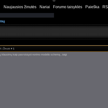
Naujausios žinutės
·
Nariai
·
Forumo taisyklės
·
Paieška
·
RS
"">
emų
9 | Žinutė #
1
ų klausimų kaip pasrsisiųsti norimo modelio schemą...taigi