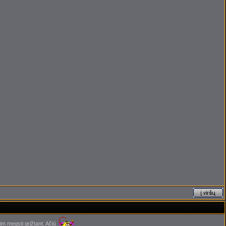
im megsti grįžtant. Ačiū