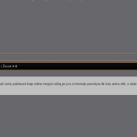
 | Žinutė #
8
 noriu paklausti kaip reikia megsti raštą jei yra schemoje parodyta tik kas antra eilė, o tad