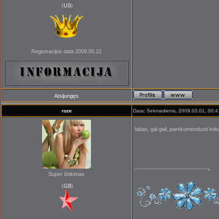
(
US
)
Registracijos data 2008.05.22
Atsijungęs
roze
Data: Sekmadienis, 2009.03.01, 00:4
labas, gal gali, parekomenduoti koki 
Super ištikimas
(
GB
)