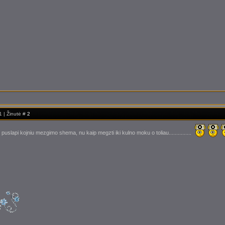
1 | Žinutė #
2
puslapi kojniu mezgimo shema, nu kaip megzti iki kulno moku o toliau...............