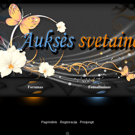
Forumas
Fotoalbumas
Pagrindinis
|
Registracija
|
Prisijungti