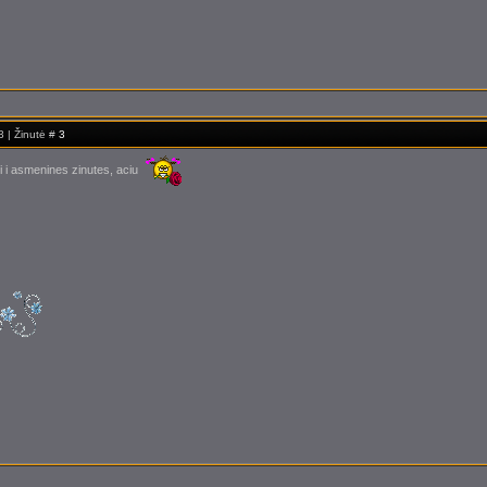
3 | Žinutė #
3
ti i asmenines zinutes, aciu