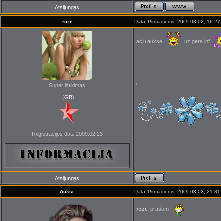
Atsijungęs
roze
Data: Pirmadienis, 2009.03.02, 16:27
aciu aukse
uz gera inf.
Super ištikimas
(
GB
)
Registracijos data 2009.02.23
Atsijungęs
Aukse
Data: Pirmadienis, 2009.03.02, 21:31
roze
, prašom