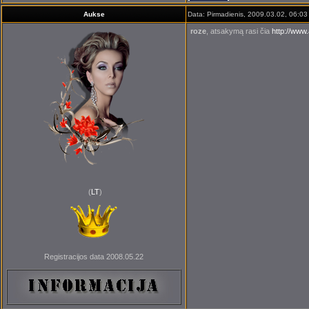
Aukse
Data: Pirmadienis, 2009.03.02, 06:03
roze
, atsakymą rasi čia
http://www
(
LT
)
Registracijos data 2008.05.22