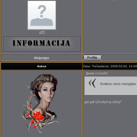
(
LT
)
Atsijungęs
Aukse
Data: Trečiadienis, 2009.03.04, 14:40
Quote
(
Jovita80
)
Sveikos visos mezgėjos aš
gal gali užrodyti tą raštą?