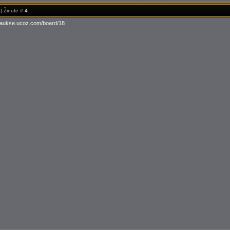
 | Žinutė #
4
.aukse.ucoz.com/board/18