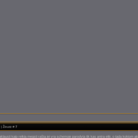
 | Žinutė #
7
lausti kaip reikia megsti raštą jei yra schemoje parodyta tik kas antra eilė, o tada kokiom ak