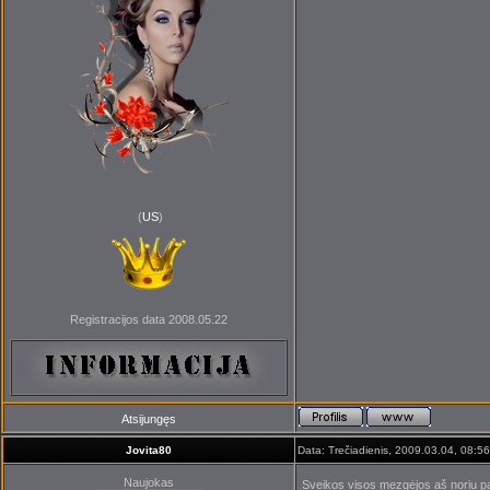
(
US
)
Registracijos data 2008.05.22
Atsijungęs
Jovita80
Data: Trečiadienis, 2009.03.04, 08:56
Naujokas
Sveikos visos mezgėjos aš noriu pak