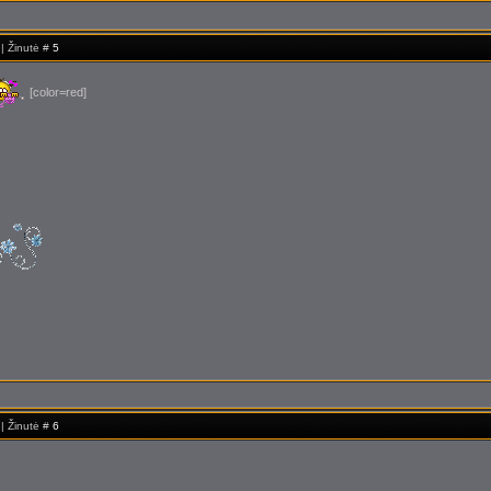
 | Žinutė #
5
[color=red]
 | Žinutė #
6