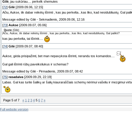
Gilė
, jau sukūriau.... perkelk shemutes
[
72
]
Gilė
[2009.09.06, 12:15]
Ačiu, Aukse, tik dabar reikėtų ištrinti , kas jau perkelta...kas liko, kad nesidubliuotų. Gal palik
Message edited by
Gilė
-
Sekmadienis, 2009.09.06, 12:16
[
73
]
Aukse
[2009.09.07, 05:06]
Quote
(
Gilė
)
Ačiu, Aukse, tik dabar reikėtų ištrinti , kas jau perkelta...kas liko, kad nesidubliuotų. Gal palikti?
kas jau perkelta, tai ištrink....
[
74
]
Gilė
[2009.09.07, 08:40]
Aukse, gėda prisipažinti, bet man nepavyksta ištrinti, nerandu tos komandos....
Gal gali ištrinti rūbų paveiksliukus ir schemas?
Message edited by
Gilė
-
Pirmadienis, 2009.09.07, 08:42
[
75
]
rasadaiva
[2009.09.29, 22:19]
Labas. Gal kas turite šalikų ar šalių kiauraraščiais schemų nėrimui vašeliu ir mezgimui virb
Page
5
of
7
«
1
2
3
4
5
6
7
»
Full website version