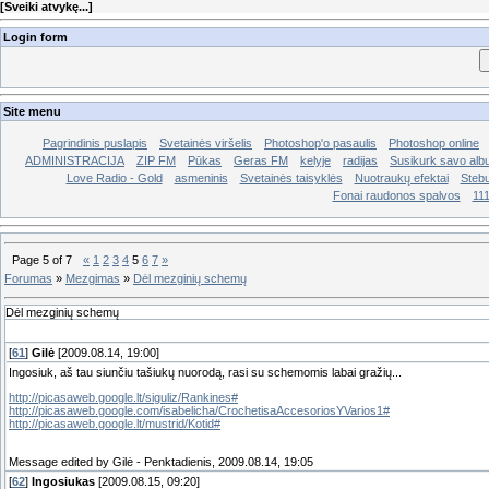
[
Sveiki atvykę...
]
Login form
Site menu
Pagrindinis puslapis
Svetainės viršelis
Photoshop'o pasaulis
Photoshop online
ADMINISTRACIJA
ZIP FM
Pūkas
Geras FM
kelyje
radijas
Susikurk savo al
Love Radio - Gold
asmeninis
Svetainės taisyklės
Nuotraukų efektai
Stebu
Fonai raudonos spalvos
11
Page
5
of
7
«
1
2
3
4
5
6
7
»
Forumas
»
Mezgimas
»
Dėl mezginių schemų
Dėl mezginių schemų
[
61
]
Gilė
[2009.08.14, 19:00]
Ingosiuk, aš tau siunčiu tašiukų nuorodą, rasi su schemomis labai gražių...
http://picasaweb.google.lt/siguliz/Rankines#
http://picasaweb.google.com/isabelicha/CrochetisaAccesoriosYVarios1#
http://picasaweb.google.lt/mustrid/Kotid#
Message edited by
Gilė
-
Penktadienis, 2009.08.14, 19:05
[
62
]
Ingosiukas
[2009.08.15, 09:20]