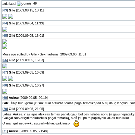
aciu labai
[
63
]
Gilė
[2009.08.15, 18:11]
[
64
]
Gilė
[2009.09.04, 11:33]
[
65
]
Gilė
[2009.09.05, 16:01]
Message edited by
Gilė
-
Sekmadienis, 2009.09.06, 11:51
[
66
]
Gilė
[2009.09.05, 16:03]
[
67
]
Gilė
[2009.09.05, 16:09]
[
68
]
Gilė
[2009.09.05, 16:27]
[
69
]
Aukse
[2009.09.05, 20:19]
Gilė
, šiaip būtų gerai, jei sukutum atskiras temas pagal tematiką,tad būtų daug lengviau s
[
70
]
Gilė
[2009.09.05, 21:05]
Labas, Aukse, ir aš apie atskiras temas pagalvojau, bet pati nelabai noriu (ir galiu nepataikyti
Gal gali sutvarkyti rankdarbius pagal tematiką, o aš jau po to papildysiu laikas nuo laiko.
O man gali nepavykti sutvarkyti kaip priklauso...
[
71
]
Aukse
[2009.09.05, 21:48]