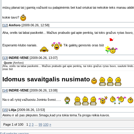
mūsų planai tai į gamtą važiuoti su palapinėmis bet kad oriukai tai nekokie teks manau atidė
kokie tavo?
[
12
]
Amforo
[2009.06.26, 12:58]
Aha, orelis tai labai pasikeitė... Mažius prabudo gal apie penktą, tai toks gražus rytas buvo, 
Esperanto klubo nariais.
Tik galėtų geresnis oras būt
[
13
]
INDRE-VENE
[2009.06.26, 13:07]
Quote
(
Amforo
)
Aha, orelis tai labai pasikeitė... Mažius prabudo gal apie penktą, tai toks gražus rytas buvo, saulutė lindo
oras būt
Idomus savaitgalis nusimato
[
14
]
INDRE-VENE
[2009.06.26, 13:08]
Na o aš rytoj važiuosiu Joniniu švest......
[
15
]
Lilija
[2009.06.26, 13:53]
Ateinu ir aš pas pleputes.Smagu,kad yra tokia tema.Ta proga reikia kavos.
Page
1
of
100
1
2
3
…
99
100
»
Full website version