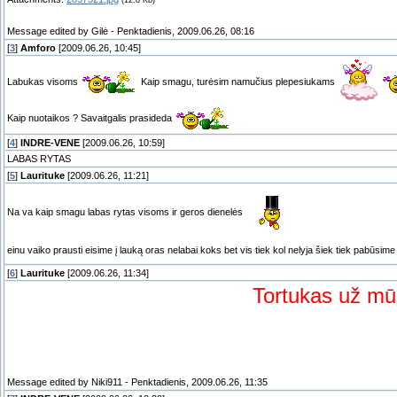
(12.8 Kb)
Message edited by
Gilė
-
Penktadienis, 2009.06.26, 08:16
[
3
]
Amforo
[2009.06.26, 10:45]
Labukas visoms
Kaip smagu, turėsim namučius plepesiukams
Kaip nuotaikos ? Savaitgalis prasideda
[
4
]
INDRE-VENE
[2009.06.26, 10:59]
LABAS RYTAS
[
5
]
Laurituke
[2009.06.26, 11:21]
Na va kaip smagu labas rytas visoms ir geros dienelės
einu vaiko prausti eisime į lauką oras nelabai koks bet vis tiek kol nelyja šiek tiek pabūsim
[
6
]
Laurituke
[2009.06.26, 11:34]
Tortukas už mū
Message edited by
Niki911
-
Penktadienis, 2009.06.26, 11:35