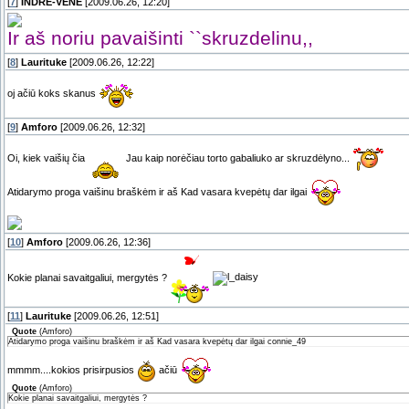
[
7
]
INDRE-VENE
[2009.06.26, 12:20]
Ir aš noriu pavaišinti ``skruzdelinu,,
[
8
]
Laurituke
[2009.06.26, 12:22]
oj ačiū koks skanus
[
9
]
Amforo
[2009.06.26, 12:32]
Oi, kiek vaišių čia
Jau kaip norėčiau torto gabaliuko ar skruzdėlyno...
Atidarymo proga vaišinu braškėm ir aš Kad vasara kvepėtų dar ilgai
[
10
]
Amforo
[2009.06.26, 12:36]
Kokie planai savaitgaliui, mergytės ?
[
11
]
Laurituke
[2009.06.26, 12:51]
Quote
(
Amforo
)
Atidarymo proga vaišinu braškėm ir aš Kad vasara kvepėtų dar ilgai connie_49
mmmm....kokios prisirpusios
ačiū
Quote
(
Amforo
)
Kokie planai savaitgaliui, mergytės ?