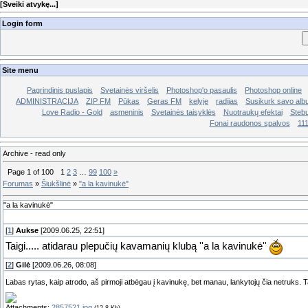
[
Sveiki atvykę...
]
Login form
Site menu
Pagrindinis puslapis
Svetainės viršelis
Photoshop'o pasaulis
Photoshop online
ADMINISTRACIJA
ZIP FM
Pūkas
Geras FM
kelyje
radijas
Susikurk savo al
Love Radio - Gold
asmeninis
Svetainės taisyklės
Nuotraukų efektai
Stebu
Fonai raudonos spalvos
11
Archive - read only
Page
1
of
100
1
2
3
…
99
100
»
Forumas
»
Šiukšlinė
»
"a la kavinukė"
"a la kavinukė"
[
1
]
Aukse
[2009.06.25, 22:51]
Taigi..... atidarau plepučių kavamanių klubą ''a la kavinukė''
[
2
]
Gilė
[2009.06.26, 08:08]
Labas rytas, kaip atrodo, aš pirmoji atbėgau į kavinukę, bet manau, lankytojų čia netruks. Tai
Attachments:
2857521.jpg