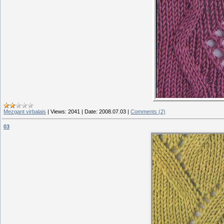
Mezgant virbalais
|
Views:
2041
|
Date:
2008.07.03
|
Comments (2)
03