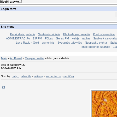
[
Sveiki atvykę...
]
Login form
Site menu
Pagrindinis puslapis
Svetainės viršelis
Photoshop'o pasaulis
Photoshop online
ADMINISTRACIJA
ZIP FM
Pūkas
Geras FM
kelyje
radijas
Susikurk savo al
Love Radio - Gold
asmeninis
Svetainės taisyklės
Nuotraukų efektai
Stebu
Fonai raudonos spalvos
11
Main
»
Ad Board
»
Mezgimo raštai
» Mezgant virbalais
Ads in category
:
27
Shown ads
:
1-5
Sort by
:
datą
·
abecėlę
·
reitingą
·
komentarus
·
peržiūrą
23