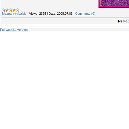
Mezgant virbalais
|
Views:
2325
|
Date:
2008.07.03
|
Comments (0)
1-5
6-1
Full website version