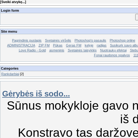
[
Sveiki atvykę...
]
Login form
Site menu
Pagrindinis puslapis
Svetainės viršelis
Photoshop'o pasaulis
Photoshop online
ADMINISTRACIJA
ZIP FM
Pūkas
Geras FM
kelyje
radijas
Susikurk savo al
Love Radio - Gold
asmeninis
Svetainės taisyklės
Nuotraukų efektai
Stebu
Fonai raudonos spalvos
11
Categories
Rankdarbiai
[2]
Gėrybės iš sodo...
Sūnus mokykloje gavo n
iš 
Konstravo tas daržove