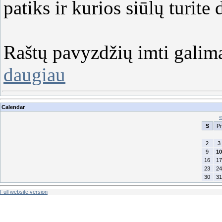
patiks ir kurios siūlų turite 
Raštų pavyzdžių imti galim
daugiau
Calendar
«
S
Pr
2
3
9
10
16
17
23
24
30
31
Full website version