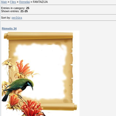
Main
»
Files
»
Rėmeliai
» FANTAZIJA
Entries in category
:
25
Shown entries
:
21-25
Sort by
:
peržiūrą
Rėmelis 34