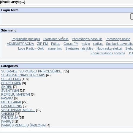
[
Sveiki atvykę...
]
Login form
Site menu
Pagrindinis puslapis
Svetainės viršelis
Photoshop'o pasaulis
Photoshop online
ADMINISTRACIJA
ZIP FM
Pūkas
Geras FM
kelyje
radijas
Susikurk savo al
Love Radio - Gold
asmeninis
Svetainės taisyklės
Nuotraukų efektai
Stebu
Fonai raudonos spalvos
11
Categories
SU BRADZ, SU PASAKŲ PRINCESĖMIS...
[35]
SU ANIMACINIAIS HEROJAIS
[45]
SU GĖLĖMIS
[118]
SPIDER-MEN
[9]
SHREK
[7]
ŠVENTINIAI
[28]
RĖMELIŲ MAKETAI
[5]
PASAKA
[6]
METŲ LAIKAI
[27]
GIMTADIENIS
[6]
VESTUVINIAI, MEILĖ...
[12]
VAIKIŠKI
[27]
FANTAZIJA
[25]
ĮVAIRŪS
[2]
ĮVAIRŪS RĖMELIŲ ŠABLONAI
[4]