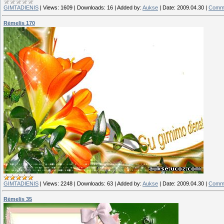
GIMTADIENIS
|
Views:
1609
|
Downloads:
16
|
Added by:
Aukse
|
Date:
2009.04.30
|
Comme
Rėmelis 170
GIMTADIENIS
|
Views:
2248
|
Downloads:
63
|
Added by:
Aukse
|
Date:
2009.04.30
|
Comme
Rėmelis 35