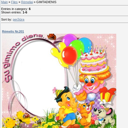
Main
»
Files
»
Rėmeliai
» GIMTADIENIS
Entries in category
:
6
Shown entries
:
1-6
Sort by
:
peržiūrą
Rėmelis Nr.201