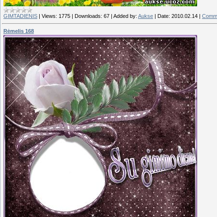
GIMTADIENIS
|
Views:
1775
|
Downloads:
67
|
Added by:
Aukse
|
Date:
2010.02.14
|
Comme
Rėmelis 168