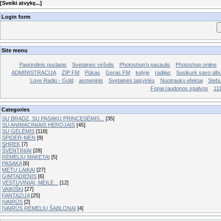
[
Sveiki atvykę...
]
Login form
Site menu
Pagrindinis puslapis
Svetainės viršelis
Photoshop'o pasaulis
Photoshop online
ADMINISTRACIJA
ZIP FM
Pūkas
Geras FM
kelyje
radijas
Susikurk savo al
Love Radio - Gold
asmeninis
Svetainės taisyklės
Nuotraukų efektai
Stebu
Fonai raudonos spalvos
11
Categories
SU BRADZ, SU PASAKŲ PRINCESĖMIS...
[35]
SU ANIMACINIAIS HEROJAIS
[45]
SU GĖLĖMIS
[118]
SPIDER-MEN
[9]
SHREK
[7]
ŠVENTINIAI
[28]
RĖMELIŲ MAKETAI
[5]
PASAKA
[6]
METŲ LAIKAI
[27]
GIMTADIENIS
[6]
VESTUVINIAI, MEILĖ...
[12]
VAIKIŠKI
[27]
FANTAZIJA
[25]
ĮVAIRŪS
[2]
ĮVAIRŪS RĖMELIŲ ŠABLONAI
[4]