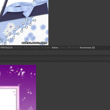
FANTAZIJA
| Peržiūra: 1631 | Atsiųsta: 73 | Įkelta:
Aukse
| Data:
2008.09.30
|
Komentarai (0)