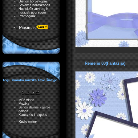
Dienos horoskopas
Savaitės horoskopas
Nusipiešk atvirutę ir
nusiųsk ją draugui
Pramogauk...
Piešimas
Rėmelis 80(Fantazija)
Tegu skamba muzika Tavo širdyje...
MP3 video
Muzika
Senos dainos - geros
dainos
Klausykis ir siųskis
Radio online