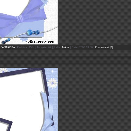
FANTAZIJA
| Peržiūra: 1554 | Atsiųsta: 69 | Įkelta:
Aukse
| Data:
2008.09.30
|
Komentarai (0)