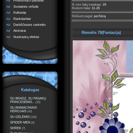
Photoshop'o pasaulis
Iš viso failų kataloge
:
25
Svetainės viršelis
Rodomi failai
:
11-20
Kulinarija
Rūšiuoti pagal
:
peržiūrą
Rankdarbiai
Darbščiosios rankelės
Atvirukai
Rėmelis 78(Fantazija)
Nuotraukų efektai
Katalogas
SU BRADZ, SU PASAKŲ
PRINCESĖMIS...
[35]
SU ANIMACINIAIS
HEROJAIS
[45]
SU GĖLĖMIS
[118]
SPIDER-MEN
[9]
SHREK
[7]