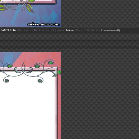
FANTAZIJA
| Peržiūra: 1449 | Atsiųsta: 49 | Įkelta:
Aukse
| Data:
2008.09.30
|
Komentarai (0)