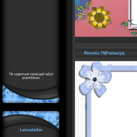
Rėmelis 79(Fantazija)
Tik registruoti nariai gali rašyti
pranešimus
Laisvalaikis