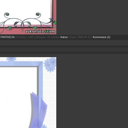
FANTAZIJA
| Peržiūra: 1542 | Atsiųsta: 33 | Įkelta:
Aukse
| Data:
2008.09.30
|
Komentarai (1)