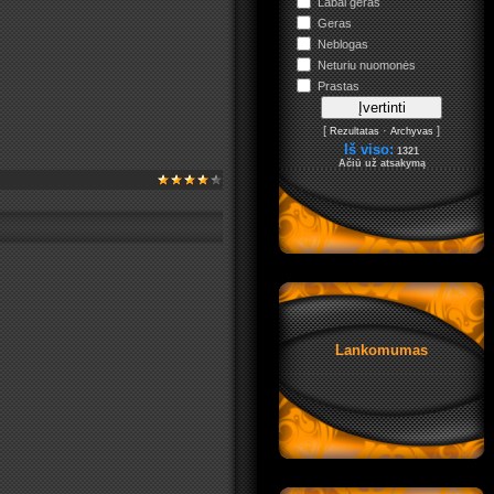
Labai geras
Geras
Neblogas
Neturiu nuomonės
Prastas
[
·
]
Rezultatas
Archyvas
Iš viso:
1321
Ačiū už atsakymą
Lankomumas