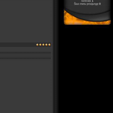
Svečias
1
Šiuo metu prisijungę
0