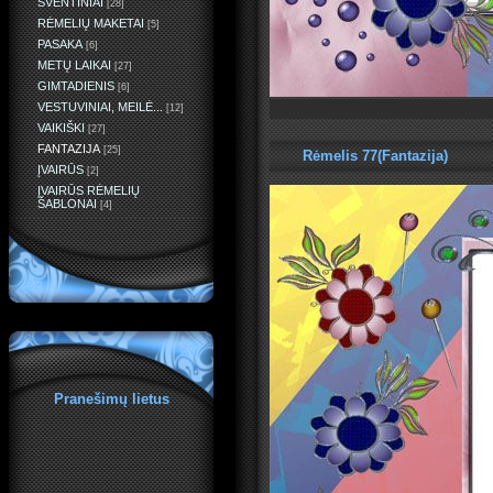
ŠVENTINIAI
[28]
RĖMELIŲ MAKETAI
[5]
PASAKA
[6]
METŲ LAIKAI
[27]
GIMTADIENIS
[6]
VESTUVINIAI, MEILĖ...
[12]
VAIKIŠKI
[27]
FANTAZIJA
[25]
Rėmelis 77(Fantazija)
ĮVAIRŪS
[2]
ĮVAIRŪS RĖMELIŲ
ŠABLONAI
[4]
Pranešimų lietus