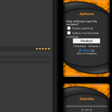
Apklausa
Kaip sužinojoe apie šią
svetainę?
Radote paieškoje
Aptikau nuorodą kitoje
svetainėje
[
·
]
Rezultatas
Archyvas
Iš viso:
912
Ačiū už atsakymą
Statistika
Iš viso
1