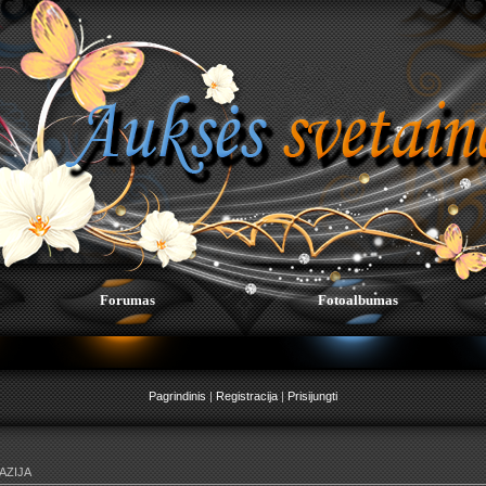
Forumas
Fotoalbumas
Pagrindinis
|
Registracija
|
Prisijungti
AZIJA