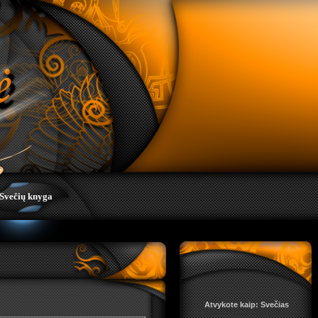
Svečių knyga
Atvykote kaip: Svečias