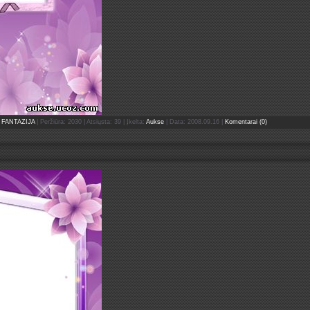
FANTAZIJA
| Peržiūra: 2030 | Atsiųsta: 39 | Įkelta:
Aukse
| Data:
2008.09.16
|
Komentarai (0)