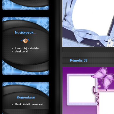
Nusišypsok...
Linksmieji vaizdeliai
Anekdotai
Rėmelis 39
Komentarai
Paskutiniai komentarai