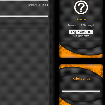
Puslapiai
:
«
1
2
3
»
Svečias
Malonu JUS čia matyti!
Log in with uID
Old login form
Kalendorius