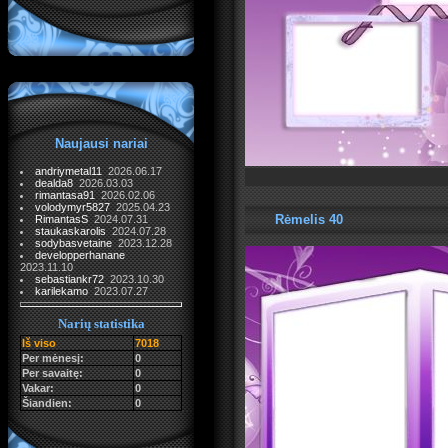
Naujausi nariai
andriymetal11
2026.06.17
dealda8
2026.03.03
rimantasa91
2026.02.06
volodymyr5827
2025.04.23
Rėmelis 40
RimantasS
2024.07.31
staukaskarolis
2024.07.28
sodybasvetaine
2023.12.28
developperhanane
2023.11.10
sebastiankr72
2023.10.30
karilekamo
2023.07.27
Narių statistika
Iš viso
7018
Per mėnesį:
0
Per savaitę:
0
Vakar:
0
Šiandien:
0