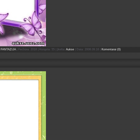
FANTAZIJA
| Peržiūra: 2018 | Atsiųsta: 55 | Įkelta:
Aukse
| Data:
2008.09.16
|
Komentarai (0)