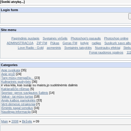
[
Sveiki atvykę...
]
Login form
Site menu
Pagrindinis puslapis
Svetainės viršelis
Photoshop'o pasaulis
Photoshop online
ADMINISTRACIJA
ZIP FM
Pūkas
Geras FM
kelyje
radijas
Susikurk savo al
Love Radio - Gold
asmeninis
Svetainės taisyklės
Nuotraukų efektai
Stebu
Fonai raudonos spalvos
11
Categories
Apie sveikatą
[35]
Apie grožį
[24]
Tarp mūsų mergaičių...
[23]
Kulinarinės gudrybės
[36]
ir visa kita, kas susiję su maistu,jo sudėtinėmis dalimis
Kaklaraiščio rišimas
[5]
Sportas- geros savijautos šaltinis
[14]
Vaikai - tai mūsų turtas
[18]
Anglų kalbos pamokėlės
[33]
Verti dėmesio straipsniai
[7]
Išmintis pagal senolius
[16]
Naudinga informacija
[10]
Main
»
2008
»
Birželis
»
09