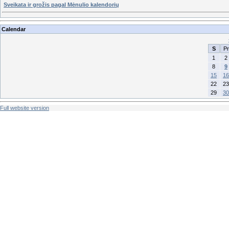
Sveikata ir grožis pagal Mėnulio kalendorių
Calendar
S
Pr
1
2
8
9
15
16
22
23
29
30
Full website version