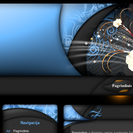
;">
Pagrindinis
Navigacija
Pagrindinis
Pagrindinis
»
Sportas- geros savijautos šal