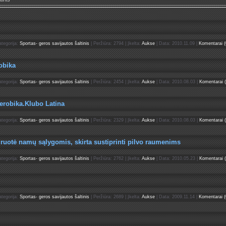
ategorija:
Sportas- geros savijautos šaltinis
| Peržiūra: 2794 | Įkelta:
Aukse
| Data:
2010.11.09
|
Komentarai (
obika
ategorija:
Sportas- geros savijautos šaltinis
| Peržiūra: 2454 | Įkelta:
Aukse
| Data:
2010.08.03
|
Komentarai (
erobika.Klubo Latina
ategorija:
Sportas- geros savijautos šaltinis
| Peržiūra: 2329 | Įkelta:
Aukse
| Data:
2010.08.03
|
Komentarai (
iruotė namų sąlygomis, skirta sustiprinti pilvo raumenims
ategorija:
Sportas- geros savijautos šaltinis
| Peržiūra: 2762 | Įkelta:
Aukse
| Data:
2010.05.23
|
Komentarai (
ategorija:
Sportas- geros savijautos šaltinis
| Peržiūra: 2689 | Įkelta:
Aukse
| Data:
2009.11.14
|
Komentarai (