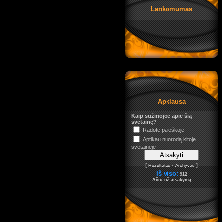
Lankomumas
Apklausa
Kaip sužinojoe apie šią
svetainę?
Radote paieškoje
Aptikau nuorodą kitoje
svetainėje
[
·
]
Rezultatas
Archyvas
Iš viso:
912
Ačiū už atsakymą