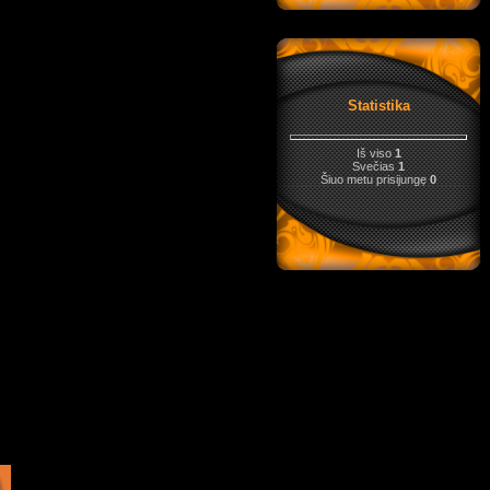
Statistika
Iš viso
1
Svečias
1
Šiuo metu prisijungę
0