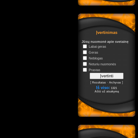
Įvertinimas
Jūsų nuomonė apie svetainę
Labai geras
Geras
Neblogas
Neturiu nuomonės
Prastas
[
·
]
Rezultatas
Archyvas
Iš viso:
1321
Ačiū už atsakymą