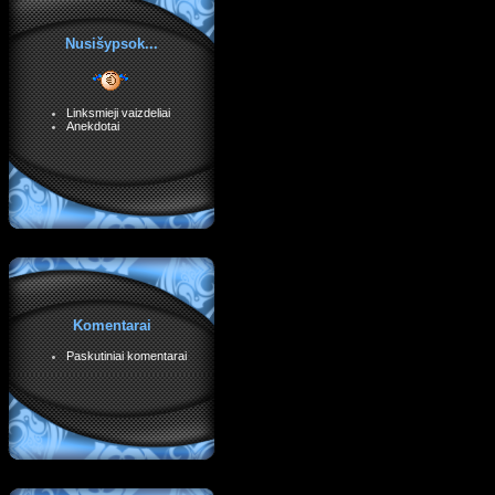
Nusišypsok...
Linksmieji vaizdeliai
Anekdotai
Komentarai
Paskutiniai komentarai