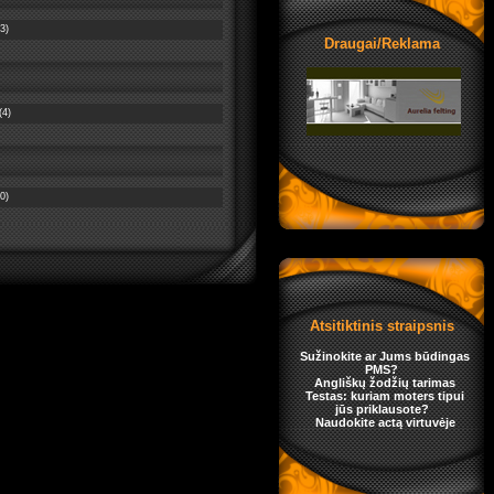
3)
Draugai/Reklama
(4)
0)
Atsitiktinis straipsnis
Sužinokite ar Jums būdingas
PMS?
Angliškų žodžių tarimas
Testas: kuriam moters tipui
jūs priklausote?
Naudokite actą virtuvėje