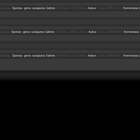
ategorija:
Sportas- geros savijautos šaltinis
| Peržiūra: 3610 | Įkelta:
Aukse
| Data:
2008.10.20
|
Komentarai (
tegorija:
Sportas- geros savijautos šaltinis
| Peržiūra: 18841 | Įkelta:
Aukse
| Data:
2008.08.03
|
Komentarai 
ategorija:
Sportas- geros savijautos šaltinis
| Peržiūra: 3142 | Įkelta:
Aukse
| Data:
2008.08.01
|
Komentarai (