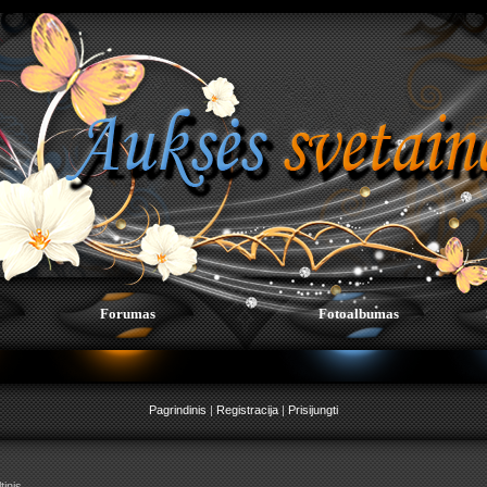
Forumas
Fotoalbumas
Pagrindinis
|
Registracija
|
Prisijungti
tinis