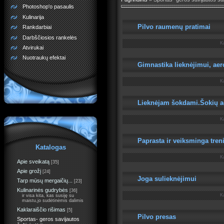
Photoshop'o pasaulis
Kulinarija
Pilvo raumenų pratimai
Rankdarbiai
Darbščiosios rankelės
K
Atvirukai
Nuotraukų efektai
Gimnastika lieknėjimui, aer
K
Lieknėjam šokdami.Šokių a
K
Paprasta ir veiksminga tren
Katalogas
K
Apie sveikatą
[35]
Apie grožį
[24]
Joga sulieknėjimui
Tarp mūsų mergaičių...
[23]
Kulinarinės gudrybės
[36]
K
ir visa kita, kas susiję su
maistu,jo sudėtinėmis dalimis
Kaklaraiščio rišimas
[5]
Pilvo presas
Sportas- geros savijautos