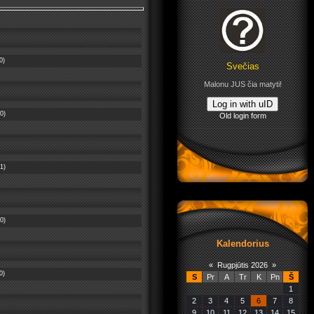
0)
Svečias
Malonu JUS čia matyti!
Log in with uID
0)
Old login form
1)
0)
Kalendorius
«
Rugpjūtis 2026
»
0)
S
Pr
A
Tr
K
Pn
Š
1
2
3
4
5
6
7
8
9
10
11
12
13
14
15