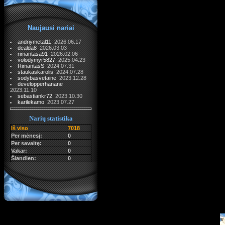
Naujausi nariai
andriymetal11
2026.06.17
dealda8
2026.03.03
rimantasa91
2026.02.06
volodymyr5827
2025.04.23
RimantasS
2024.07.31
staukaskarolis
2024.07.28
sodybasvetaine
2023.12.28
developperhanane
2023.11.10
sebastiankr72
2023.10.30
karilekamo
2023.07.27
Narių statistika
Iš viso
7018
Per mėnesį:
0
Per savaitę:
0
Vakar:
0
Šiandien:
0