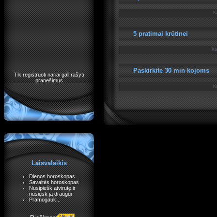
K
5 pratimai krūtinei
Ka
Paskirkite 30 min kojoms
Tik registruoti nariai gali rašyti
pranešimus
K
Laisvalaikis
Dienos horoskopas
Savaitės horoskopas
Nusipiešk atvirutę ir
nusiųsk ją draugui
Pramogauk...