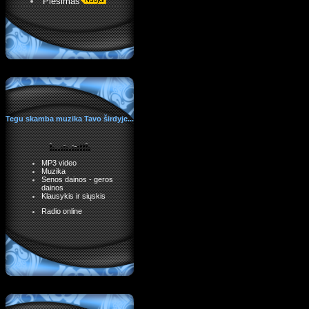
Piešimas
Tegu skamba muzika Tavo širdyje...
MP3 video
Muzika
Senos dainos - geros
dainos
Klausykis ir siųskis
Radio online