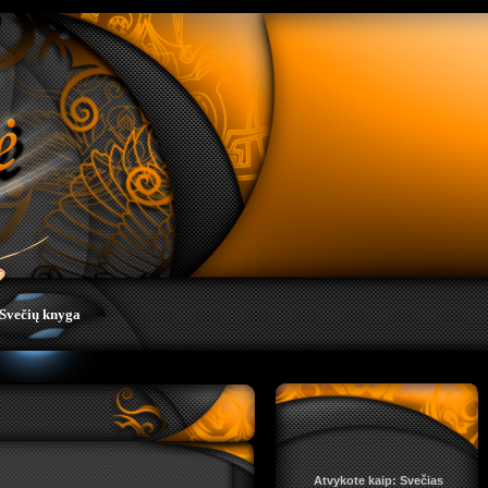
Svečių knyga
Atvykote kaip: Svečias