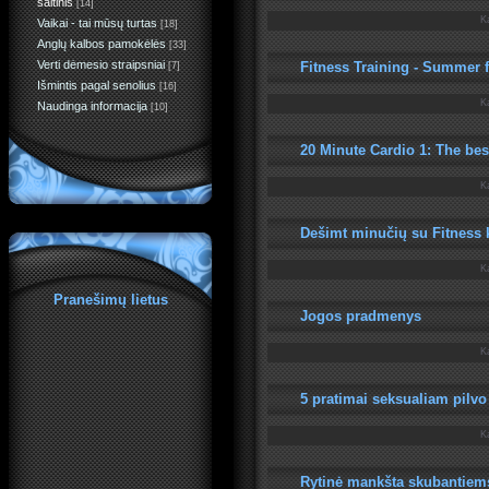
šaltinis
[14]
K
Vaikai - tai mūsų turtas
[18]
Anglų kalbos pamokėlės
[33]
Verti dėmesio straipsniai
Fitness Training - Summer fi
[7]
Išmintis pagal senolius
[16]
K
Naudinga informacija
[10]
20 Minute Cardio 1: The bes
K
Dešimt minučių su Fitness
K
Pranešimų lietus
Jogos pradmenys
K
5 pratimai seksualiam pilvo
K
Rytinė mankšta skubantiem