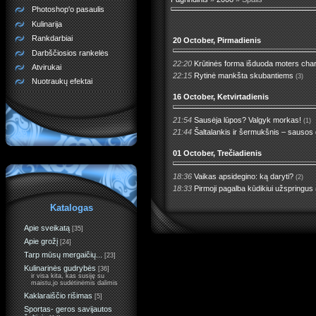
Photoshop'o pasaulis
Kulinarija
Rankdarbiai
20 October, Pirmadienis
Darbščiosios rankelės
22:20
Krūtinės forma išduoda moters char
Atvirukai
22:15
Rytinė mankšta skubantiems
(3)
Nuotraukų efektai
16 October, Ketvirtadienis
21:54
Sausėja lūpos? Valgyk morkas!
(1)
21:44
Šaltalankis ir šermukšnis – sausos 
01 October, Trečiadienis
18:36
Vaikas apsidegino: ką daryti?
(2)
18:33
Pirmoji pagalba kūdikiui užspringus
Katalogas
Apie sveikatą
[35]
Apie grožį
[24]
Tarp mūsų mergaičių...
[23]
Kulinarinės gudrybės
[36]
ir visa kita, kas susiję su
maistu,jo sudėtinėmis dalimis
Kaklaraiščio rišimas
[5]
Sportas- geros savijautos