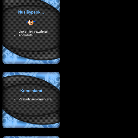
Nusišypsok...
Linksmieji vaizdeliai
Anekdotai
Komentarai
Paskutiniai komentarai