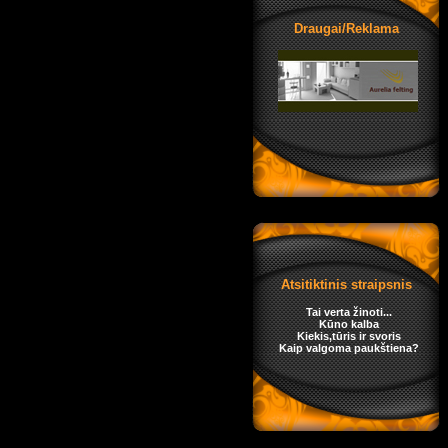
Draugai/Reklama
Atsitiktinis straipsnis
Tai verta žinoti...
Kūno kalba
Kiekis,tūris ir svoris
Kaip valgoma paukštiena?