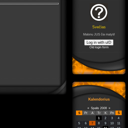
Svečias
Malonu JUS čia matyti!
Log in with uID
Old login form
Kalendorius
«
Spalis 2008
»
S
Pr
A
Tr
K
Pn
Š
1
2
3
4
5
6
7
8
9
10
11