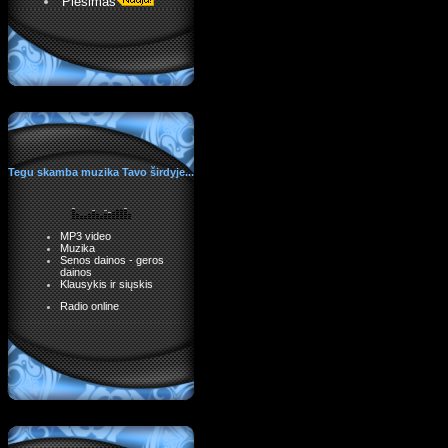
Piešimas
Tegu skamba muzika Tavo širdyje...
MP3 video
Muzika
Senos dainos - geros
dainos
Klausykis ir siųskis
Radio online