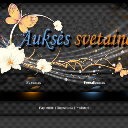
Forumas
Fotoalbumas
Pagrindinis
|
Registracija
|
Prisijungti