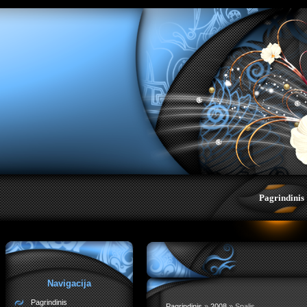
;">
Pagrindinis
Navigacija
Pagrindinis
Pagrindinis
»
2008
»
Spalis