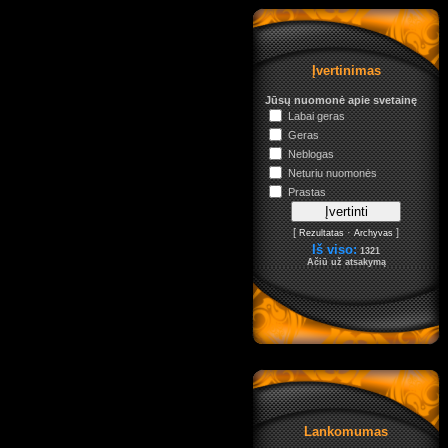
Įvertinimas
Jūsų nuomonė apie svetainę
Labai geras
Geras
Neblogas
Neturiu nuomonės
Prastas
[
·
]
Rezultatas
Archyvas
Iš viso:
1321
Ačiū už atsakymą
Lankomumas