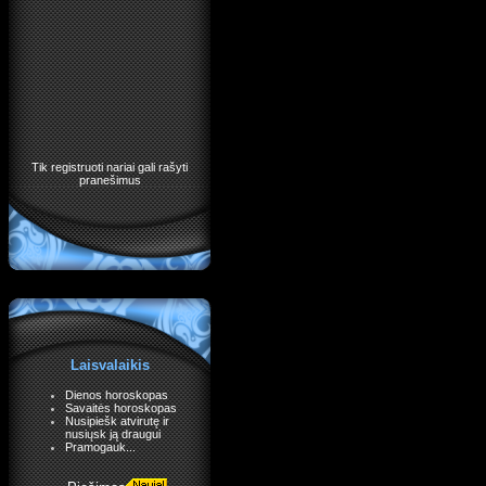
Tik registruoti nariai gali rašyti
pranešimus
Laisvalaikis
Dienos horoskopas
Savaitės horoskopas
Nusipiešk atvirutę ir
nusiųsk ją draugui
Pramogauk...