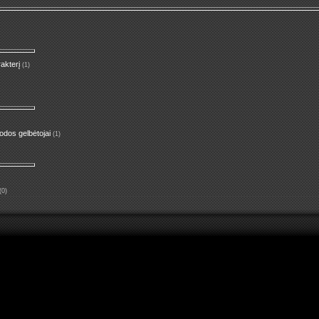
akterį
(1)
odos gelbėtojai
(1)
(0)