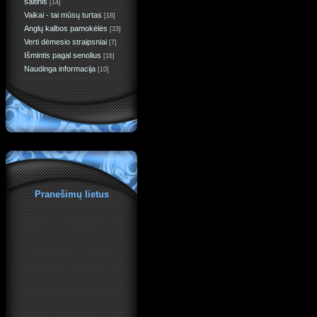
šaltinis
[14]
Vaikai - tai mūsų turtas
[18]
Anglų kalbos pamokėlės
[33]
Verti dėmesio straipsniai
[7]
Išmintis pagal senolius
[16]
Naudinga informacija
[10]
Pranešimų lietus