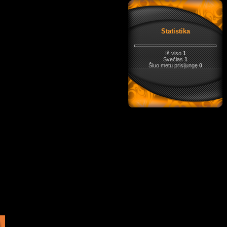
Statistika
Iš viso
1
Svečias
1
Šiuo metu prisijungę
0