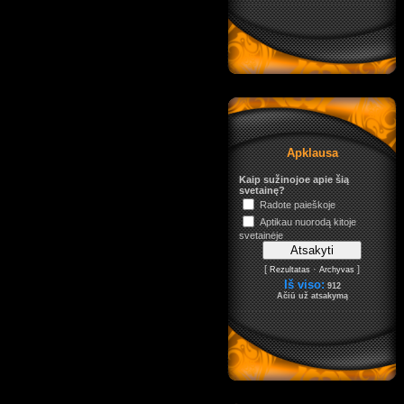
Apklausa
Kaip sužinojoe apie šią
svetainę?
Radote paieškoje
Aptikau nuorodą kitoje
svetainėje
[
·
]
Rezultatas
Archyvas
Iš viso:
912
Ačiū už atsakymą