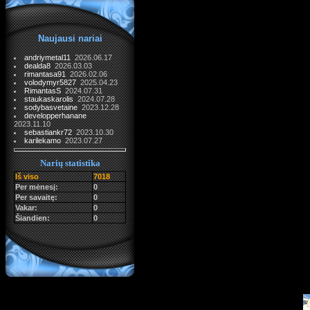
Naujausi nariai
andriymetal11
2026.06.17
dealda8
2026.03.03
rimantasa91
2026.02.06
volodymyr5827
2025.04.23
RimantasS
2024.07.31
staukaskarolis
2024.07.28
sodybasvetaine
2023.12.28
developperhanane
2023.11.10
sebastiankr72
2023.10.30
karilekamo
2023.07.27
Narių statistika
Iš viso
7018
Per mėnesį:
0
Per savaitę:
0
Vakar:
0
Šiandien:
0