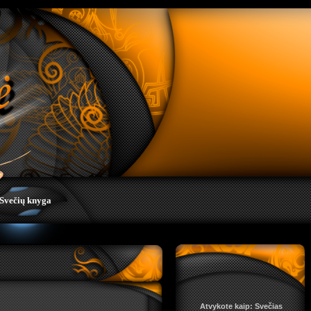
Svečių knyga
Atvykote kaip: Svečias