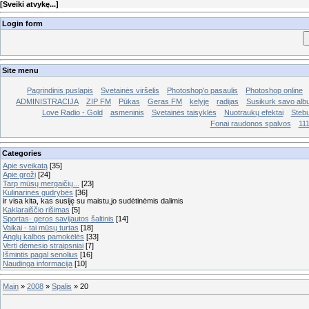
[
Sveiki atvykę...
]
Login form
Site menu
Pagrindinis puslapis
Svetainės viršelis
Photoshop'o pasaulis
Photoshop online
ADMINISTRACIJA
ZIP FM
Pūkas
Geras FM
kelyje
radijas
Susikurk savo al
Love Radio - Gold
asmeninis
Svetainės taisyklės
Nuotraukų efektai
Stebu
Fonai raudonos spalvos
11
Categories
Apie sveikatą
[35]
Apie grožį
[24]
Tarp mūsų mergaičių...
[23]
Kulinarinės gudrybės
[36]
ir visa kita, kas susiję su maistu,jo sudėtinėmis dalimis
Kaklaraiščio rišimas
[5]
Sportas- geros savijautos šaltinis
[14]
Vaikai - tai mūsų turtas
[18]
Anglų kalbos pamokėlės
[33]
Verti dėmesio straipsniai
[7]
Išmintis pagal senolius
[16]
Naudinga informacija
[10]
Main
»
2008
»
Spalis
»
20