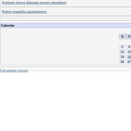
Krūtinės forma išduoda moters charakterį
Rytinė mankšta skubantiems
Calendar
S
Pr
5
6
12
13
19
20
26
27
Full website version