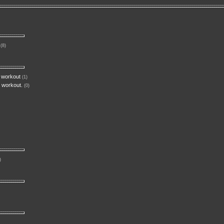
(8)
t workout
(1)
o workout.
(0)
)