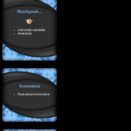
Nusišypsok...
Linksmieji vaizdeliai
Anekdotai
Komentarai
Paskutiniai komentarai