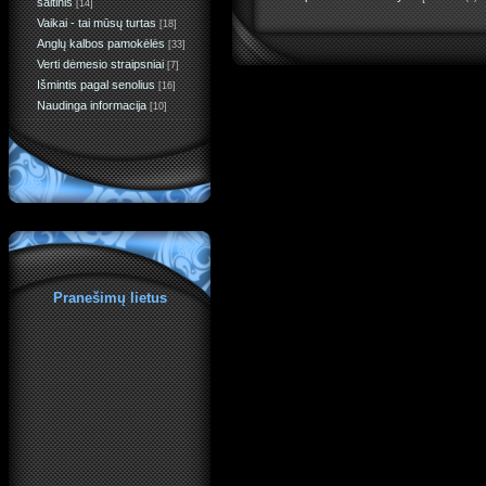
šaltinis
[14]
Vaikai - tai mūsų turtas
[18]
Anglų kalbos pamokėlės
[33]
Verti dėmesio straipsniai
[7]
Išmintis pagal senolius
[16]
Naudinga informacija
[10]
Pranešimų lietus