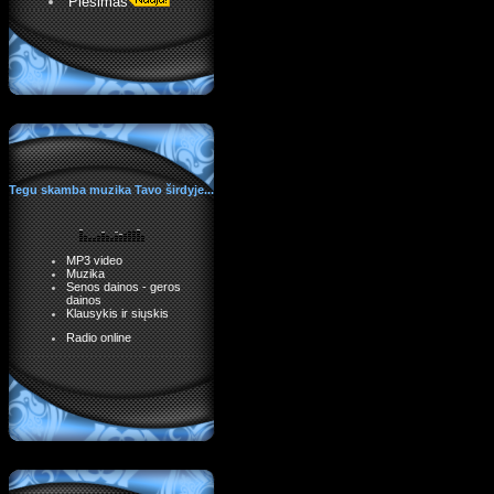
Piešimas
Tegu skamba muzika Tavo širdyje...
MP3 video
Muzika
Senos dainos - geros
dainos
Klausykis ir siųskis
Radio online