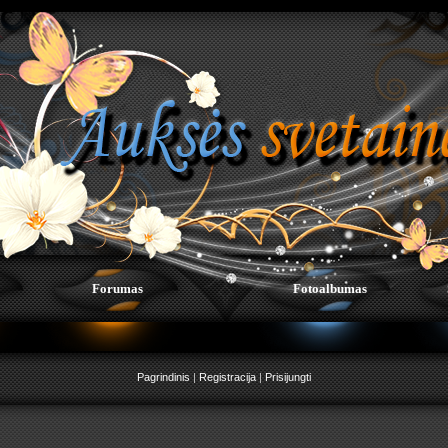
Forumas
Fotoalbumas
Pagrindinis
|
Registracija
|
Prisijungti