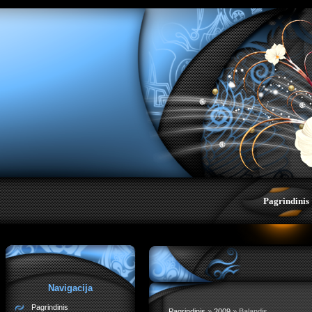
;">
Pagrindinis
Navigacija
Pagrindinis
Pagrindinis
»
2009
»
Balandis