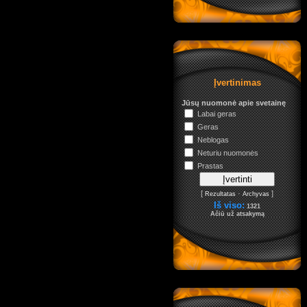
Įvertinimas
Jūsų nuomonė apie svetainę
Labai geras
Geras
Neblogas
Neturiu nuomonės
Prastas
[
·
]
Rezultatas
Archyvas
Iš viso:
1321
Ačiū už atsakymą