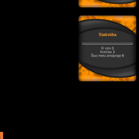
Statistika
Iš viso
1
Svečias
1
Šiuo metu prisijungę
0