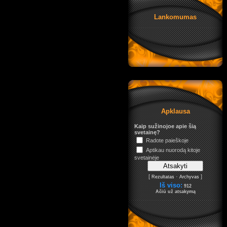
Lankomumas
Apklausa
Kaip sužinojoe apie šią
svetainę?
Radote paieškoje
Aptikau nuorodą kitoje
svetainėje
[
·
]
Rezultatas
Archyvas
Iš viso:
912
Ačiū už atsakymą