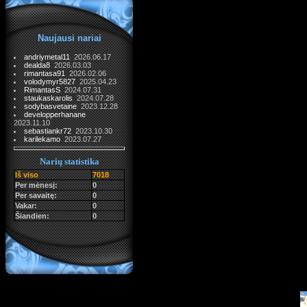
Naujausi nariai
andriymetal11
2026.06.17
dealda8
2026.03.03
rimantasa91
2026.02.06
volodymyr5827
2025.04.23
RimantasS
2024.07.31
staukaskarolis
2024.07.28
sodybasvetaine
2023.12.28
developperhanane
2023.11.10
sebastiankr72
2023.10.30
karilekamo
2023.07.27
Narių statistika
Iš viso
7018
Per mėnesį:
0
Per savaitę:
0
Vakar:
0
Šiandien:
0