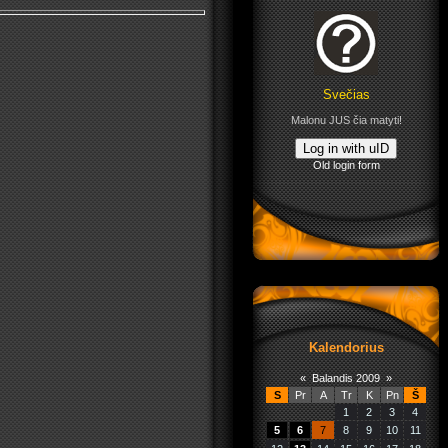
Svečias
Malonu JUS čia matyti!
Log in with uID
Old login form
Kalendorius
«
Balandis 2009
»
S
Pr
A
Tr
K
Pn
Š
1
2
3
4
5
6
7
8
9
10
11