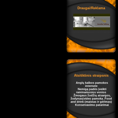
Draugai/Reklama
Atsitiktinis straipsnis
Anglų kalbos pamokos
internete
Nemigą padės įveikti
raminamosios vonios
Žmogaus žodžių atsargos,
žodynas(video pamoka_Food
and drink (maistas ir gėrimas)
Konservavimo patarimai