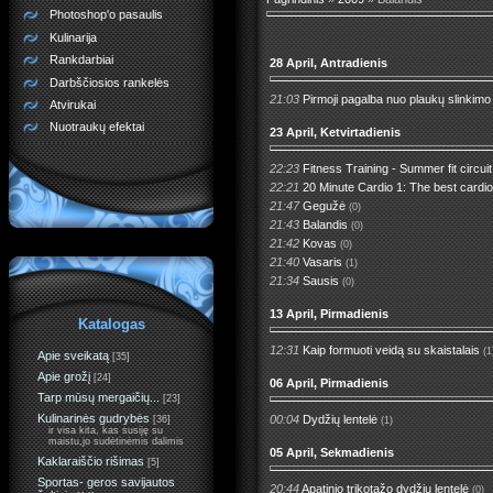
Photoshop'o pasaulis
Kulinarija
Rankdarbiai
28 April, Antradienis
Darbščiosios rankelės
21:03
Pirmoji pagalba nuo plaukų slinkimo
Atvirukai
Nuotraukų efektai
23 April, Ketvirtadienis
22:23
Fitness Training - Summer fit circui
22:21
20 Minute Cardio 1: The best cardi
21:47
Gegužė
(0)
21:43
Balandis
(0)
21:42
Kovas
(0)
21:40
Vasaris
(1)
21:34
Sausis
(0)
13 April, Pirmadienis
Katalogas
12:31
Kaip formuoti veidą su skaistalais
(1
Apie sveikatą
[35]
Apie grožį
[24]
06 April, Pirmadienis
Tarp mūsų mergaičių...
[23]
Kulinarinės gudrybės
00:04
Dydžių lentelė
[36]
(1)
ir visa kita, kas susiję su
maistu,jo sudėtinėmis dalimis
05 April, Sekmadienis
Kaklaraiščio rišimas
[5]
Sportas- geros savijautos
20:44
Apatinio trikotažo dydžių lentelė
(0)