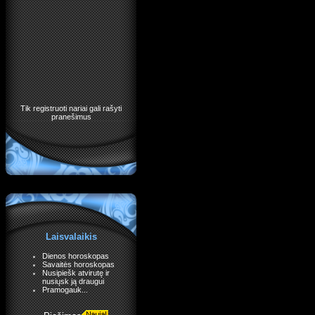
Tik registruoti nariai gali rašyti
pranešimus
Laisvalaikis
Dienos horoskopas
Savaitės horoskopas
Nusipiešk atvirutę ir
nusiųsk ją draugui
Pramogauk...