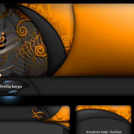
Svečių knyga
Atvykote kaip: Svečias