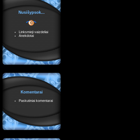
Nusišypsok...
Linksmieji vaizdeliai
Anekdotai
Komentarai
Paskutiniai komentarai