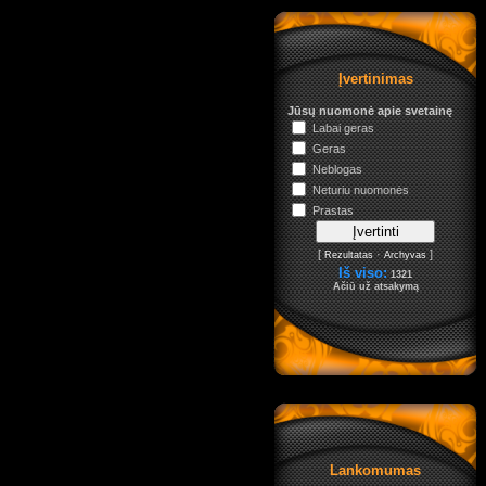
Įvertinimas
Jūsų nuomonė apie svetainę
Labai geras
Geras
Neblogas
Neturiu nuomonės
Prastas
[
·
]
Rezultatas
Archyvas
Iš viso:
1321
Ačiū už atsakymą
Lankomumas