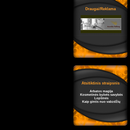
Draugai/Reklama
Atsitiktinis straipsnis
Arbatos magija
Kosmetinės bulvės savybės
Lopšinės
Kaip gintis nuo vabzdžių