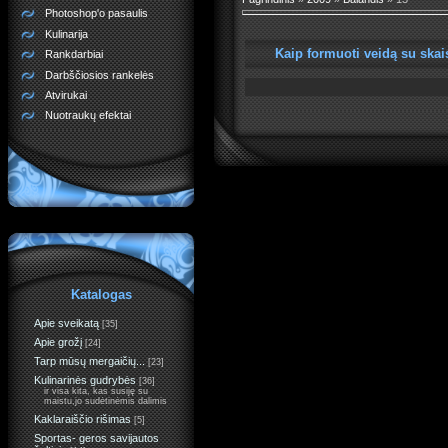
Photoshop'o pasaulis
Kulinarija
Kaip formuoti veidą su skais
Rankdarbiai
Darbščiosios rankelės
Atvirukai
Nuotraukų efektai
Katalogas
Apie sveikatą
[35]
Apie grožį
[24]
Tarp mūsų mergaičių...
[23]
Kulinarinės gudrybės
[36]
ir visa kita, kas susiję su
maistu,jo sudėtinėmis dalimis
Kaklaraiščio rišimas
[5]
Sportas- geros savijautos