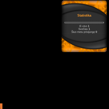
Statistika
Iš viso
1
Svečias
1
Šiuo metu prisijungę
0