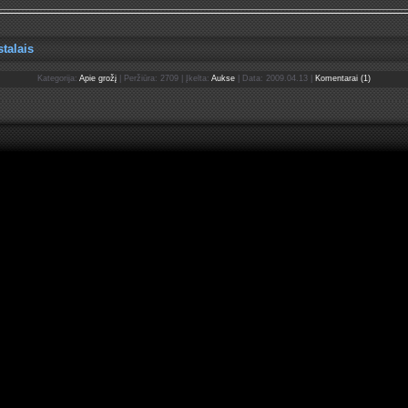
talais
Kategorija:
Apie grožį
| Peržiūra: 2709 | Įkelta:
Aukse
| Data:
2009.04.13
|
Komentarai (1)