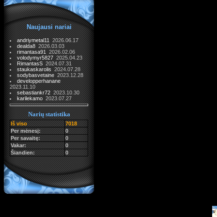
Naujausi nariai
andriymetal11
2026.06.17
dealda8
2026.03.03
rimantasa91
2026.02.06
volodymyr5827
2025.04.23
RimantasS
2024.07.31
staukaskarolis
2024.07.28
sodybasvetaine
2023.12.28
developperhanane
2023.11.10
sebastiankr72
2023.10.30
karilekamo
2023.07.27
Narių statistika
Iš viso
7018
Per mėnesį:
0
Per savaitę:
0
Vakar:
0
Šiandien:
0