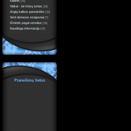
šaltinis
[14]
Vaikai - tai mūsų turtas
[18]
Anglų kalbos pamokėlės
[33]
Verti dėmesio straipsniai
[7]
Išmintis pagal senolius
[16]
Naudinga informacija
[10]
Pranešimų lietus