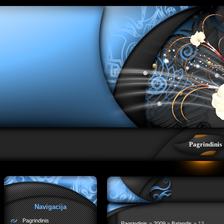
;">
Pagrindinis
Navigacija
Pagrindinis
Pagrindinis
»
2009
»
Balandis
»
13