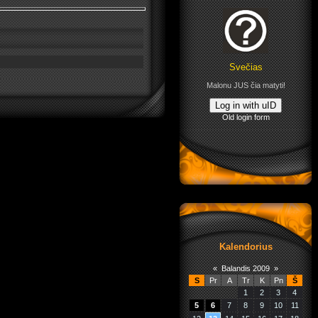
Svečias
Malonu JUS čia matyti!
Log in with uID
Old login form
Kalendorius
«
Balandis 2009
»
S
Pr
A
Tr
K
Pn
Š
1
2
3
4
5
6
7
8
9
10
11