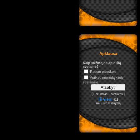
Apklausa
Kaip sužinojoe apie šią
svetainę?
Radote paieškoje
Aptikau nuorodą kitoje
svetainėje
[
·
]
Rezultatas
Archyvas
Iš viso:
912
Ačiū už atsakymą