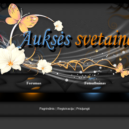
Forumas
Fotoalbumas
Pagrindinis
|
Registracija
|
Prisijungti