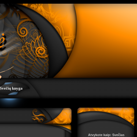
Svečių knyga
Atvykote kaip: Svečias