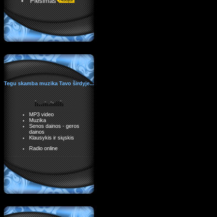
Piešimas
Tegu skamba muzika Tavo širdyje...
MP3 video
Muzika
Senos dainos - geros
dainos
Klausykis ir siųskis
Radio online